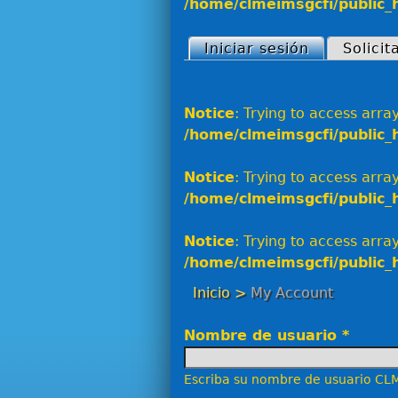
/home/clmeimsgcfi/public_
Iniciar sesión
(solapa act
Solici
Solapas princip
Notice
: Trying to access array
/home/clmeimsgcfi/public_
Notice
: Trying to access array
/home/clmeimsgcfi/public_
Notice
: Trying to access array
/home/clmeimsgcfi/public_
Inicio
>
My Account
Nombre de usuario
*
Escriba su nombre de usuario CL