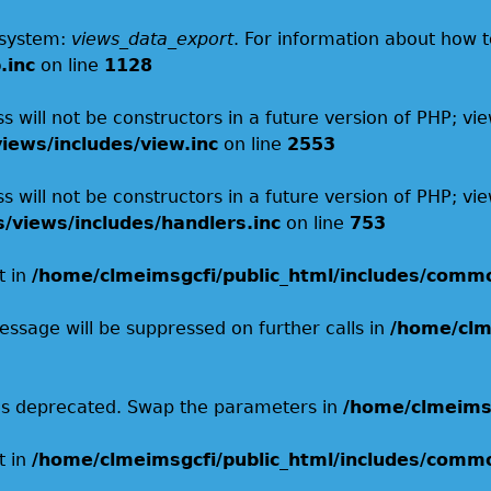
e system:
views_data_export
. For information about how to
.inc
on line
1128
 will not be constructors in a future version of PHP; vi
iews/includes/view.inc
on line
2553
s will not be constructors in a future version of PHP;
s/views/includes/handlers.inc
on line
753
t in
/home/clmeimsgcfi/public_html/includes/comm
essage will be suppressed on further calls in
/home/clm
ay is deprecated. Swap the parameters in
/home/clmeimsg
t in
/home/clmeimsgcfi/public_html/includes/comm