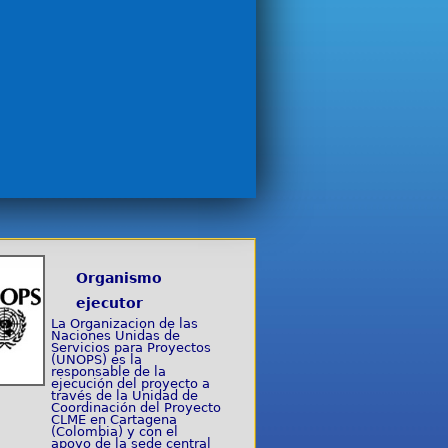
Organismo
ejecutor
La Organizacion de las
Naciones Unidas de
Servicios para Proyectos
(UNOPS) es la
responsable de la
ejecución del proyecto a
través de la Unidad de
Coordinación del Proyecto
CLME en Cartagena
(Colombia) y con el
apoyo de la sede central